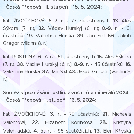
II. stupeň - 15. 5. 2024:
- Česká Třebová -
6.-7. r.
13.
kat. ŽIVOČICHOVÉ:
- 77 zúčastněných:
Aleš
32.
8.-9. r.
Sýkora (7. r.),
Václav Hurskyj (6. r.);
- 61
19.
39.
56.
účastníků:
Valentina Hurská,
Jan Sixl,
Jakub
Gregor (všichni 8. r.)
6.-7. r.
15.
kat. ROSTLINY:
- 51 zúčastněných:
Aleš Sýkora
38.
8.-9. r.
16.
(7. r.),
Václav Hurskyj (6. r.);
- 45 účastníků:
37.
43.
Valentina Hurská,
Jan Sixl,
Jakub Gregor (všichni 8.
r.)
Soutěž v poznávání rostlin, živočichů a minerálů 2024
- Česká Třebová -
I. stupeň - 16. 5. 2024:
3. r.
21.
kat. ŽIVOČICHOVÉ:
- 75 účastníků:
Michaela
22.
28.
Valentová,
Elizabeth Kořínková,
Kristýna
4.-5. r.
13.
Velehradská;
- 95 soutěžících:
Elen Křivská