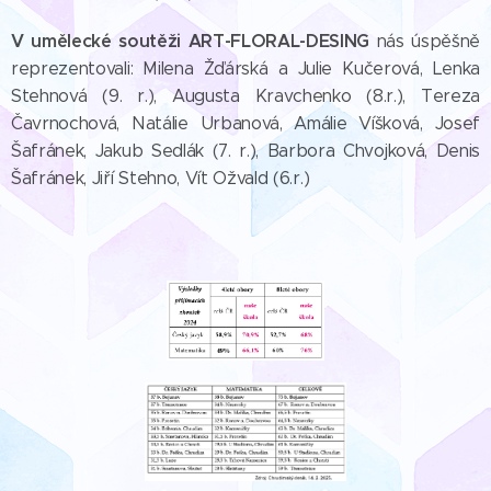
V umělecké soutěži ART-FLORAL-DESING
nás úspěšně
reprezentovali: Milena Žďárská a Julie Kučerová, Lenka
Stehnová (9. r.), Augusta Kravchenko (8.r.), Tereza
Čavrnochová, Natálie Urbanová, Amálie Víšková, Josef
Šafránek, Jakub Sedlák (7. r.), Barbora Chvojková, Denis
Šafránek, Jiří Stehno, Vít Ožvald (6.r.)