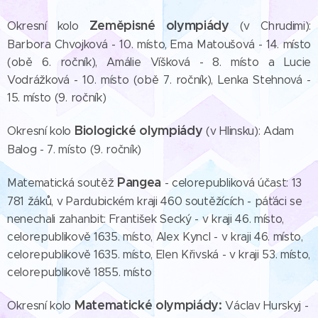
Zeměpisné olympiády
Okresní kolo
(v Chrudimi):
Barbora Chvojková - 10. místo, Ema Matoušová - 14. místo
(obě 6. ročník), Amálie Víšková - 8. místo a Lucie
Vodrážková - 10. místo (obě 7. ročník), Lenka Stehnová -
15. místo (9. ročník)
Biologické
olympiády
Okresní kolo
(v Hlinsku): Adam
Balog - 7. místo (9. ročník)
Pangea
Matematická soutěž
- celorepubliková účast: 13
781 žáků, v Pardubickém kraji 460 soutěžících - páťáci se
nenechali zahanbit: František Secký - v kraji 46. místo,
celorepublikově 1635. místo, Alex Kyncl - v kraji 46. místo,
celorepublikově 1635. místo, Elen Křivská - v kraji 53. místo,
celorepublikově 1855. místo
M
atematické olympiády:
Okresní kolo
Václav Hurskyj -