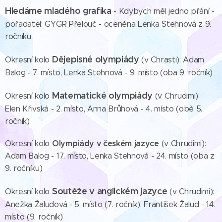
Hledáme mladého grafika
- Kdybych měl jedno přání -
pořadatel: GYGR Přelouč - oceněna Lenka Stehnová z 9.
ročníku
Dějepisné olympiády
Okresní kolo
(v Chrasti): Adam
Balog - 7. místo, Lenka Stehnová - 9. místo (oba 9. ročník)
Matematické olympiády
Okresní kolo
(v Chrudimi):
Elen Křivská - 2. místo, Anna Brůhová - 4. místo (obě 5.
ročník)
O
lympiády v českém jazyce
Okresní kolo
(v Chrudimi):
Adam Balog - 17. místo, Lenka Stehnová - 24. místo (oba z
9. ročníku)
Soutěže v anglickém jazyce
Okresní kolo
(v Chrudimi):
Anežka Žaludová - 5. místo (7. ročník), František Žalud - 14.
místo (9. ročník)