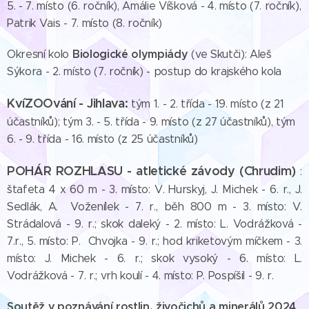
5. - 7. místo (6. ročník), Amálie Víšková - 4. místo (7. ročník),
Patrik Vais - 7. místo (8. ročník)
Biologické
olympiády
Okresní kolo
(ve Skutči): Aleš
Sýkora - 2. místo (7. ročník) - postup do krajského kola
KvíZOOvání - Jihlava:
tým 1. - 2. třída - 19. místo (z 21
účastníků); tým 3. - 5. třída - 9. místo (z 27 účastníků), tým
6. - 9. třída - 16. místo (z 25 účastníků)
POHÁR ROZHLASU - atletické závody (Chrudim)
:
štafeta 4 x 60 m - 3. místo: V. Hurskyj, J. Michek - 6. r., J.
Sedlák, A. Voženílek - 7. r., běh 800 m - 3. místo: V.
Strádalová - 9. r.; skok daleký - 2. místo: L. Vodrážková -
7.r., 5. místo: P. Chvojka - 9. r.; hod kriketovým míčkem - 3.
místo: J. Michek - 6. r.; skok vysoký - 6. místo: L.
Vodrážková - 7. r.; vrh koulí - 4. místo: P. Pospíšil - 9. r.
Soutěž v poznávání rostlin, živočichů a minerálů 2024