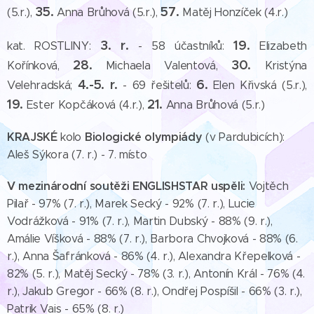
35.
57.
(5.r.),
Anna Brůhová (5.r.),
Matěj Honzíček (4.r.)
3. r.
19.
kat. ROSTLINY:
- 58 účastníků:
Elizabeth
28.
30.
Kořínková,
Michaela Valentová,
Kristýna
4.-5. r.
6.
Velehradská;
- 69 řešitelů:
Elen Křivská (5.r.),
19.
21.
Ester Kopčáková (4.r.),
Anna Brůhová (5.r.)
KRAJSKÉ
Biologické
olympiády
kolo
(v Pardubicích):
Aleš Sýkora (7. r.) - 7. místo
V mezinárodní soutěži ENGLISHSTAR uspěli:
Vojtěch
Pilař - 97% (7. r.), Marek Secký - 92% (7. r.), Lucie
Vodrážková - 91% (7. r.), Martin Dubský - 88% (9. r.),
Amálie Víšková - 88% (7. r.), Barbora Chvojková - 88% (6.
r.), Anna Šafránková - 86% (4. r.), Alexandra Křepelková -
82% (5. r.), Matěj Secký - 78% (3. r.), Antonín Král - 76% (4.
r.), Jakub Gregor - 66% (8. r.), Ondřej Pospíšil - 66% (3. r.),
Patrik Vais - 65% (8. r.)