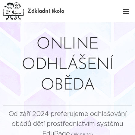
Základní škola
BOJANOV
ONLINE
ODHLÁŠENÍ
OBĚDA
Od září 2024 preferujeme odhlašování
obědů dětí prostřednictvím systému
EduPage
(jak na to)