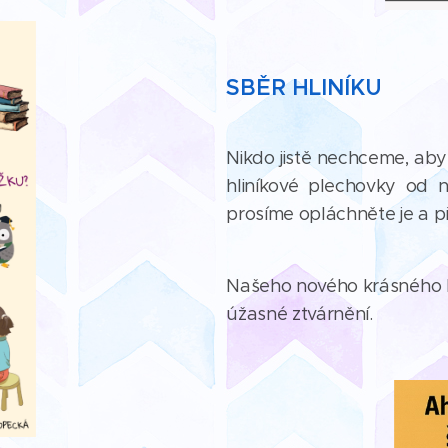
SBĚR HLINÍKU
Nikdo jistě nechceme, aby
hliníkové plechovky od ná
prosíme opláchněte je a př
Našeho nového krásného ka
úžasné ztvárnění.