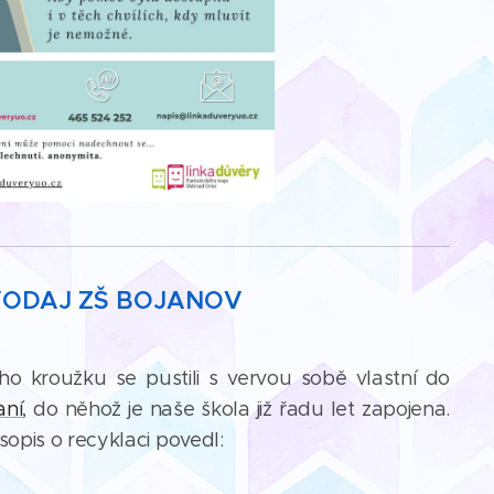
VODAJ ZŠ BOJANOV
o kroužku se pustili s vervou sobě vlastní do
aní
, do něhož je naše škola již řadu let zapojena.
sopis o recyklaci povedl: