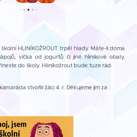
 školní HLINÍKOŽROUT trpěl hlady. Máte-li doma
pojů, víčka od jogurtů či jiné hliníkové obaly,
ineste do školy. Hliníkožrout bude tuze rád.
maráda stvořili žáci 4. r. Děkujeme jim za