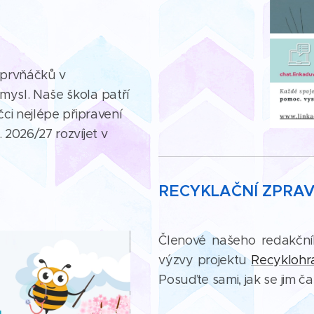
prvňáčků v
mysl. Naše škola patří
čci nejlépe připravení
 2026/27 rozvíjet v
RECYKLAČNÍ ZPRA
Členové našeho redakčníh
výzvy projektu
Recyklohr
Posuďte sami, jak se jim ča