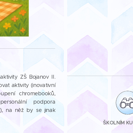
tivity ZŠ Bojanov II.
t aktivity (inovativní
oupení chromebooků,
personální podpora
), na něž by se jinak
ŠKOLNÍM K