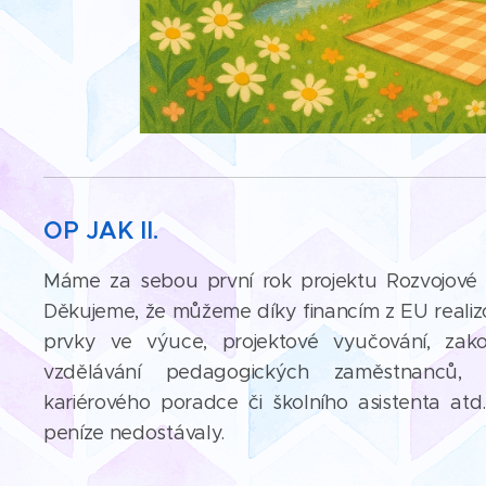
OP JAK II.
Máme za sebou první rok projektu Rozvojové ak
Děkujeme, že můžeme díky financím z EU realizova
prvky ve výuce, projektové vyučování, zak
vzdělávání pedagogických zaměstnanců, 
kariérového poradce či školního asistenta atd.
peníze nedostávaly.