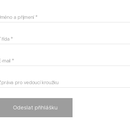
Jméno a příjmení
Třída
E-mail
Zpráva pro vedoucí kroužku
Odeslat přihlášku