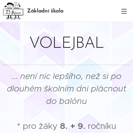
Základní škola
BOJANOV
VOLEJBAL
... není nic lepšího, než si po
dlouhém školním dni plácnout
do balónu
* pro žáky
8. + 9.
ročníku